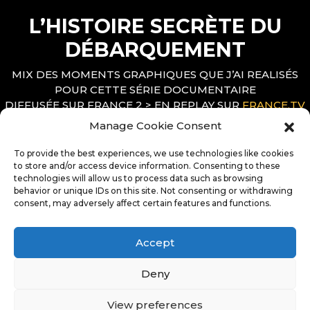
L’HISTOIRE SECRÈTE DU
DÉBARQUEMENT
MIX DES MOMENTS GRAPHIQUES QUE J’AI REALISÉS
POUR CETTE SÉRIE DOCUMENTAIRE
DIFFUSÉE SUR FRANCE 2 > EN REPLAY SUR
FRANCE.TV
PRODUCTION : BRAINWORKS + FRANCETV
Manage Cookie Consent
PRÉSENTATION : JULIAN BUGIER
RÉALISATION : MIKAEL GUEDJ
To provide the best experiences, we use technologies like cookies
RÉDACTEUR EN CHEF : FRÉDÉRIC BOISSET
to store and/or access device information. Consenting to these
technologies will allow us to process data such as browsing
DIRECTION ARTISITIQUE : LAURENT SEINCE
behavior or unique IDs on this site. Not consenting or withdrawing
MOTION DESIGN : MATTHIEU BARANGER
consent, may adversely affect certain features and functions.
Accept
Deny
View preferences