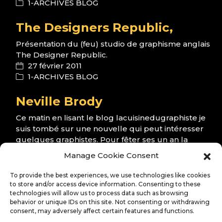
1-ARCHIVES BLOG
The Designers Republic,
Présentation du (feu) studio de graphisme anglais
The Designer Republic.
27 février 2011
1-ARCHIVES BLOG
Neville Brody
Ce matin en lisant le blog lacuisinedugraphiste je
suis tombé sur une nouvelle qui peut intéresser
quelques graphistes. Pour fêter ses un an la
fonderie…
Manage Cookie Consent
26 février 2011
1-ARCHIVES BLOG
To provide the best experiences, we use technologies like cookies
to store and/or access device information. Consenting to these
technologies will allow us to process data such as browsing
Instagram
behavior or unique IDs on this site. Not consenting or withdrawing
consent, may adversely affect certain features and functions.